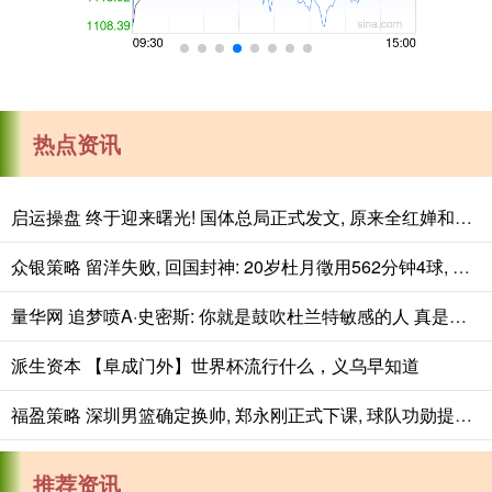
热点资讯
启运操盘 终于迎来曙光! 国体总局正式发文, 原来全红婵和樊振东: 同病相怜
众银策略 留洋失败, 回国封神: 20岁杜月徵用562分钟4球, 揭穿中国足球谎言
量华网 追梦喷A·史密斯: 你就是鼓吹杜兰特敏感的人 真是五十步笑百步
派生资本 【阜成门外】世界杯流行什么，义乌早知道
福盈策略 深圳男篮确定换帅, 郑永刚正式下课, 球队功勋提前退役上任!
推荐资讯