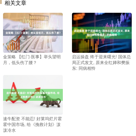
相关文章
金策略 【红门·医事】举头望明
启运操盘 终于迎来曙光! 国体总
月，低头伤了腰？
局正式发文, 原来全红婵和樊振
东: 同病相怜
速牛配资 不能忍! 好莱坞烂片霍
霍中国市场, 给《挽救计划》泼
泼冷水