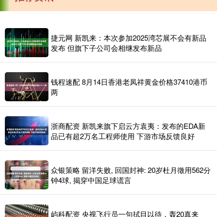
捷元网 新凯来：本次参加2025湾芯展不会有新品
发布 但旗下子公司会相继发布新品
钱程速配 8月14日香港老凤祥黄金价格37410港币
两
浙商配资 新凯来旗下启云方袁夷：发布的EDA新
品已有超2万名工程师使用 下游市场反馈良好
众银策略 留洋失败, 回国封神: 20岁杜月徵用562分
钟4球, 揭穿中国足球谎言
屿科配资 央视飞行员一句拭目以待，轰20真来