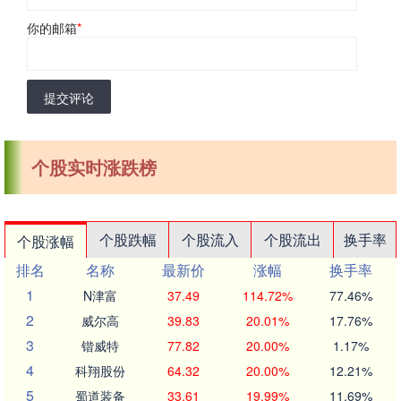
你的邮箱
*
提交评论
个股实时涨跌榜
个股跌幅
个股流入
个股流出
换手率
个股涨幅
排名
名称
最新价
涨幅
换手率
1
N津富
37.49
114.72%
77.46%
2
威尔高
39.83
20.01%
17.76%
3
锴威特
77.82
20.00%
1.17%
4
科翔股份
64.32
20.00%
12.21%
5
蜀道装备
33.61
19.99%
11.69%