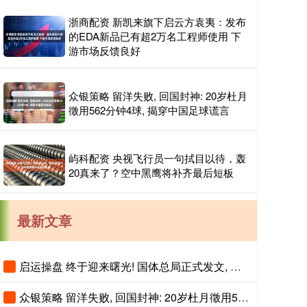
浙商配资 新凯来旗下启云方袁夷：发布
的EDA新品已有超2万名工程师使用 下
游市场反馈良好
众银策略 留洋失败, 回国封神: 20岁杜月
徵用562分钟4球, 揭穿中国足球谎言
屿科配资 央视飞行员一句拭目以待，轰
20真来了？空中黑鹰将补齐最后短板
最新文章
启运操盘 终于迎来曙光! 国体总局正式发文, 原来全红婵和樊振东: 同病相怜
众银策略 留洋失败, 回国封神: 20岁杜月徵用562分钟4球, 揭穿中国足球谎言