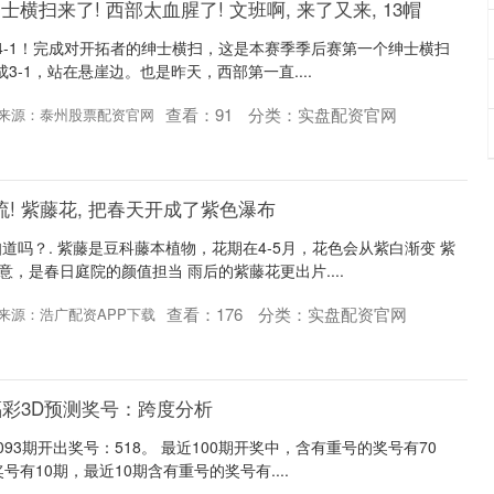
绅士横扫来了! 西部太血腥了! 文班啊, 来了又来, 13帽
者 4-1！完成对开拓者的绅士横扫，这是本赛季季后赛第一个绅士横扫
3-1，站在悬崖边。也是昨天，西部第一直....
查看：
91
分类：
实盘配资官网
来源：泰州股票配资官网
! 紫藤花, 把春天开成了紫色瀑布
道吗？. 紫藤是豆科藤本植物，花期在4-5月，花色会从紫白渐变 紫
意，是春日庭院的颜值担当 雨后的紫藤花更出片....
查看：
176
分类：
实盘配资官网
来源：浩广配资APP下载
福彩3D预测奖号：跨度分析
093期开出奖号：518。 最近100期开奖中，含有重号的奖号有70
号有10期，最近10期含有重号的奖号有....