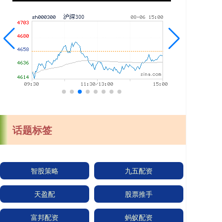
话题标签
智股策略
九五配资
天盈配
股票推手
富邦配资
蚂蚁配资