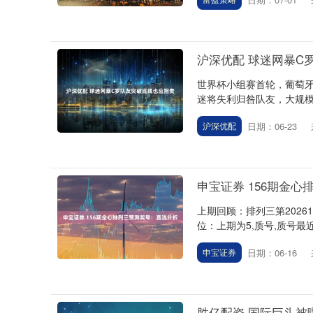
沪深优配 球迷网暴C
世界杯小组赛首轮，葡萄牙
迷将失利归咎队友，大规模
日期：06-23
沪深优配
申宝证券 156期金
上期回顾：排列三第20261
位：上期为5,质号,质号最
日期：06-16
申宝证券
胜亿配资 国际巨头被