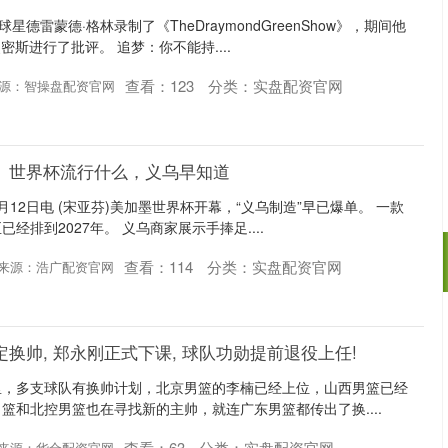
星德雷蒙德·格林录制了《TheDraymondGreenShow》，期间他
密斯进行了批评。 追梦：你不能持....
查看：
123
分类：
实盘配资官网
源：智操盘配资官网
】世界杯流行什么，义乌早知道
6月12日电 (宋亚芬)美加墨世界杯开幕，“义乌制造”早已爆单。 一款
经排到2027年。 义乌商家展示手捧足....
查看：
114
分类：
实盘配资官网
来源：浩广配资官网
换帅, 郑永刚正式下课, 球队功勋提前退役上任!
里，多支球队有换帅计划，北京男篮的李楠已经上位，山西男篮已经
篮和北控男篮也在寻找新的主帅，就连广东男篮都传出了换....
查看：
63
分类：
实盘配资官网
来源：华合配资官网