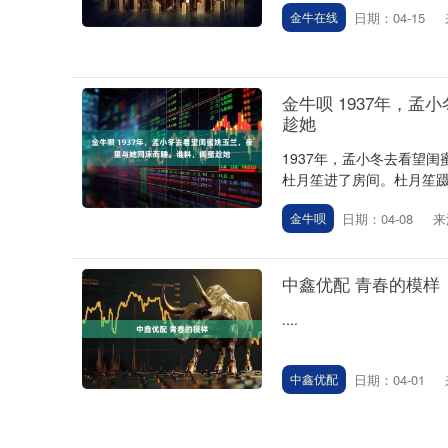
日期：04-15
金牛在线
金牛呗 1937年，
趁她
1937年，孟小冬去看望
杜月笙进了房间。杜月笙蹑
日期：04-08
来
金牛呗
中鑫优配 青春的模样
....
日期：04-01
中鑫优配