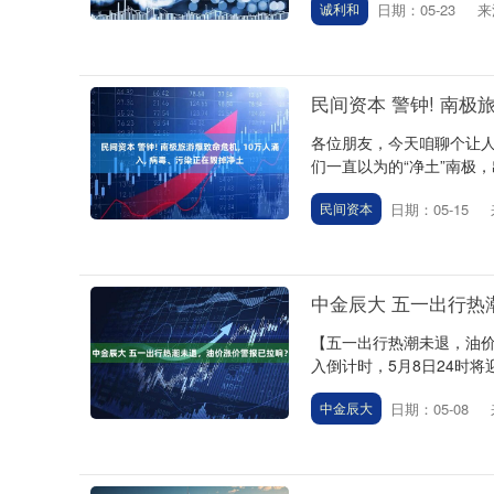
日期：05-23
来
诚利和
民间资本 警钟! 南极
各位朋友，今天咱聊个让
们一直以为的“净土”南极，
日期：05-15
民间资本
中金辰大 五一出行热
【五一出行热潮未退，油价
入倒计时，5月8日24时将迎来
日期：05-08
中金辰大