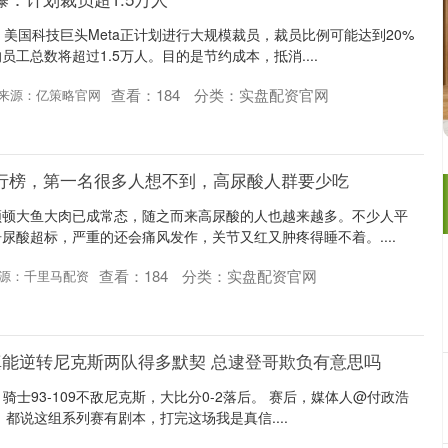
，美国科技巨头Meta正计划进行大规模裁员，裁员比例可能达到20%
工总数将超过1.5万人。目的是节约成本，抵消....
查看：
184
分类：
实盘配资官网
来源：亿策略官网
排行榜，第一名很多人想不到，高尿酸人群要少吃
顿顿大鱼大肉已成常态，随之而来高尿酸的人也越来越多。不少人平
尿酸超标，严重的还会痛风发作，关节又红又肿疼得睡不着。....
查看：
184
分类：
实盘配资官网
源：千里马配资
士真能逆转尼克斯两队得多默契 总逮登哥欺负有意思吗
，骑士93-109不敌尼克斯，大比分0-2落后。 赛后，媒体人@付政浩
都说这组系列赛有剧本，打完这场我是真信....