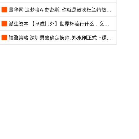
量华网 追梦喷A·史密斯: 你就是鼓吹杜兰特敏感的人 真是五十步笑百步
派生资本 【阜成门外】世界杯流行什么，义乌早知道
福盈策略 深圳男篮确定换帅, 郑永刚正式下课, 球队功勋提前退役上任!