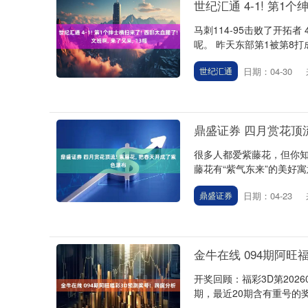
世纪汇通 4-1! 第1个
马刺114-95击败了开拓
呢。 昨天东部第1被第8打成
日期：04-30
世纪汇通
鼎盛证券 四月赏花顶流
很多人都爱紫藤花，但你知
藤花有“紫气东来”的美好寓
日期：04-23
鼎盛证券
金牛在线 094期阿旺
开奖回顾：福彩3D第2026
期，最近20期含有重号的奖