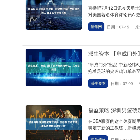
直播吧7月12日讯今天勇士球
对美国著名体育评论员A·史
日期：07-15
来
量华网
派生资本 【阜成门外
“阜成门外”出品 中新经纬
抱着足球的尖叫鸡订单甚至已
日期：07-09
派生资本
福盈策略 深圳男篮确定
在CBA联赛的这个休赛期
确定了新的主教练，新疆男
日期：07-01
富盈策略