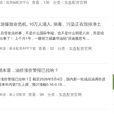
查看：
136
分类：
实盘配资官网
源：股票融配资平台
旅游爆致命危机, 10万人涌入, 病毒、污染正在毁掉净土
人后背发凉的事，不是什么国际争端，也不是什么明星八卦，而是咱
出事了！ 上个月1号，一艘荷兰籍豪华油轮“洪迪雅思号....
查看：
92
分类：
实盘配资官网
来源：桥水配资APP下载
潮未退，油价涨价警报已拉响？
涨价警报已拉响？】截至2026年5月4日，国内新一轮成品油调价进
年内第7次上调，预计涨幅0.16-0.19....
查看：
98
分类：
实盘配资官网
来源：塞上贷配资