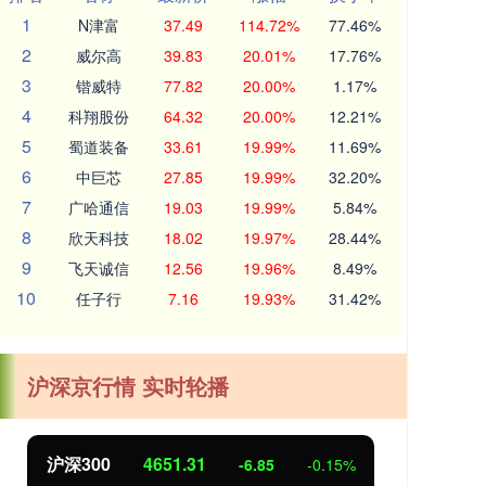
1
N津富
37.49
114.72%
77.46%
2
威尔高
39.83
20.01%
17.76%
3
锴威特
77.82
20.00%
1.17%
4
科翔股份
64.32
20.00%
12.21%
5
蜀道装备
33.61
19.99%
11.69%
6
中巨芯
27.85
19.99%
32.20%
7
广哈通信
19.03
19.99%
5.84%
8
欣天科技
18.02
19.97%
28.44%
9
飞天诚信
12.56
19.96%
8.49%
10
任子行
7.16
19.93%
31.42%
沪深京行情 实时轮播
北证50
1122.88
创
3.42
0.30%