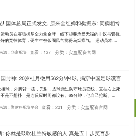
! 国体总局正式发文, 原来全红婵和樊振东: 同病相怜
，运动员在赛场拼尽全力拿金牌，线下却要承受无端的非议与骚扰。
好的竞技体育，硬生生被饭圈风气搅得乌烟瘴气。 运动员本....
查看：
137
分类：
实盘配资官网
来源：华富配资
国封神: 20岁杜月徵用562分钟4球, 揭穿中国足球谎言
上接球，外脚背一拨，兜射，皮球蹭过防守球员变线，直挂右上死
不是不想扑，是连反应时间都没有。69分钟，他自己抢断、....
查看：
201
分类：
实盘配资官网
来源：聚财略配资平台
沪深300
4651.31
.24%
-6.85
-0.15%
密斯: 你就是鼓吹杜兰特敏感的人 真是五十步笑百步