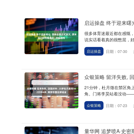
启运操盘 终于迎来曙光
很多体育迷最近都在感慨
说实话看着真的很憋屈，好
日期：07-30
启运操盘
众银策略 留洋失败, 回
21分钟，杜月徵在禁区角
角。门将李昊站着没动——
日期：07-23
众银策略
深证成指
14110.12
.92
0.57%
-34.08
-0
量华网 追梦喷A·史