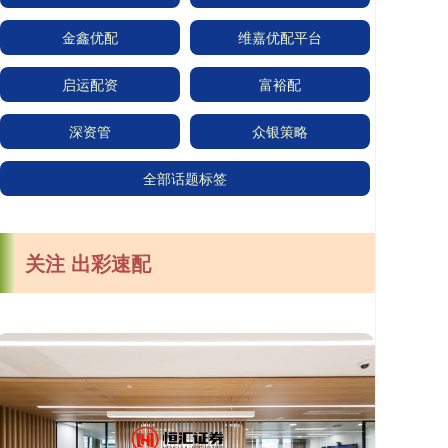
金鑫优配
维嘉优配平台
启运配资
富裕配
深资管
众银策略
全部话题标签
关注 出彩速配