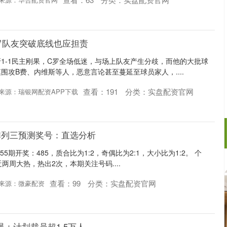
罗队友突破底线也应担责
1-1民主刚果，C罗全场低迷，与场上队友产生分歧，而他的大批球
围攻B费、内维斯等人，恶意言论甚至蔓延至球员家人，....
查看：
191
分类：
实盘配资官网
来源：瑞银网配资APP下载
心排列三预测奖号：直选分析
55期开奖：485，质合比为1:2，奇偶比为2:1，大小比为1:2。 个
近两周大热，热出2次，本期关注号码....
查看：
99
分类：
实盘配资官网
来源：微豪配资
曝：计划裁员超1.5万人