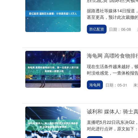
据路透社等媒体14日报道
甚至更高，预计此次裁撤的员
日期：06-08
胜亿配资
海龟网 高嘌呤食物
现在生活条件越来越好，
时没啥感觉，一查体检报告
日期：05-31
来
海龟网
诚利和 媒体人: 骑
直播吧5月22日讯东决G2
对此进行点评，原文如下： 