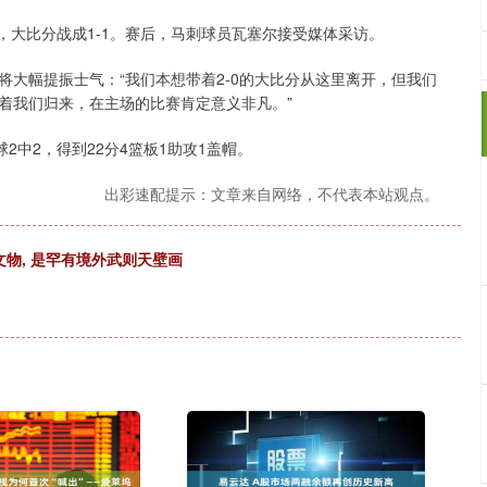
雷霆，大比分战成1-1。赛后，马刺球员瓦塞尔接受媒体采访。
大幅提振士气：“我们本想带着2-0的大比分从这里离开，但我们
着我们归来，在主场的比赛肯定意义非凡。”
球2中2，得到22分4篮板1助攻1盖帽。
出彩速配提示：文章来自网络，不代表本站观点。
文物, 是罕有境外武则天壁画