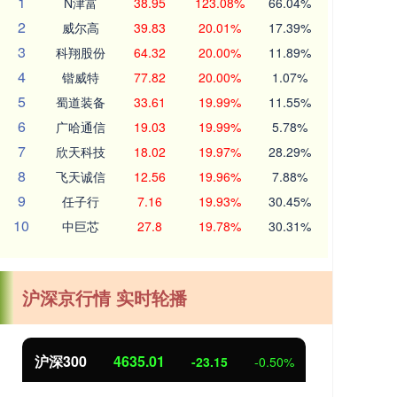
1
N津富
38.95
123.08%
66.04%
2
威尔高
39.83
20.01%
17.39%
3
科翔股份
64.32
20.00%
11.89%
4
锴威特
77.82
20.00%
1.07%
5
蜀道装备
33.61
19.99%
11.55%
6
广哈通信
19.03
19.99%
5.78%
7
欣天科技
18.02
19.97%
28.29%
8
飞天诚信
12.56
19.96%
7.88%
9
任子行
7.16
19.93%
30.45%
10
中巨芯
27.8
19.78%
30.31%
沪深京行情 实时轮播
北证50
1114.40
创业
-5.06
-0.45%