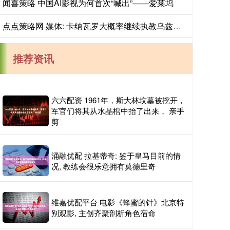
闻喜策略 中国AI影视为何首次“喊出”——爱莱坞
点点策略网 媒体: 卡纳瓦罗大概率继续执教乌兹别克斯坦, 将与国足进行热身赛
推荐资讯
六六配资 1961年，斯大林坟墓被挖开，
军官们将其从水晶棺中抬了出来， 亲手
剪
涌融优配 拉基蒂奇: 鉴于皇马目前的情
况, 教练会很乐意拥有莫德里奇
维嘉优配平台 电影《蜂蜜的针》北京特
别观影, 主创齐聚剖析角色宿命