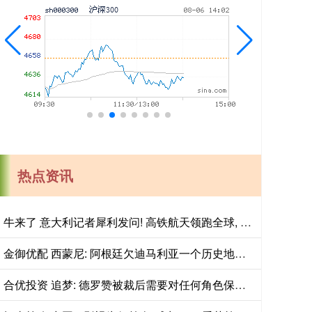
热点资讯
牛来了 意大利记者犀利发问! 高铁航天领跑全球, 大国为何不肯放弃足球?
金御优配 西蒙尼: 阿根廷欠迪马利亚一个历史地位, 没有他梅西难圆世界杯梦
合优投资 追梦: 德罗赞被裁后需要对任何角色保持开放态度&别提特殊要求