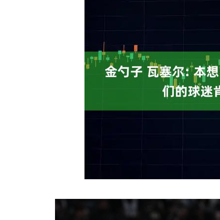
深证成指
14026.22
63
0.17%
-117.98
-