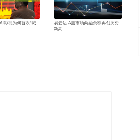
AI影视为何首次“喊
易云达 A股市场两融余额再创历史
新高