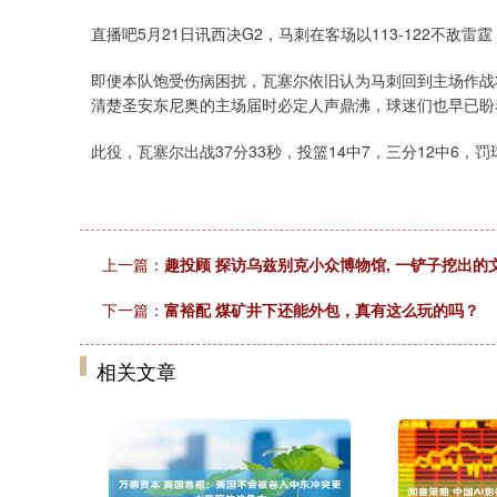
直播吧5月21日讯西决G2，马刺在客场以113-122不敌
即便本队饱受伤病困扰，瓦塞尔依旧认为马刺回到主场作战将
清楚圣安东尼奥的主场届时必定人声鼎沸，球迷们也早已盼
此役，瓦塞尔出战37分33秒，投篮14中7，三分12中6，罚
上一篇：
趣投顾 探访乌兹别克小众博物馆, 一铲子挖出的
下一篇：
富裕配 煤矿井下还能外包，真有这么玩的吗？
相关文章