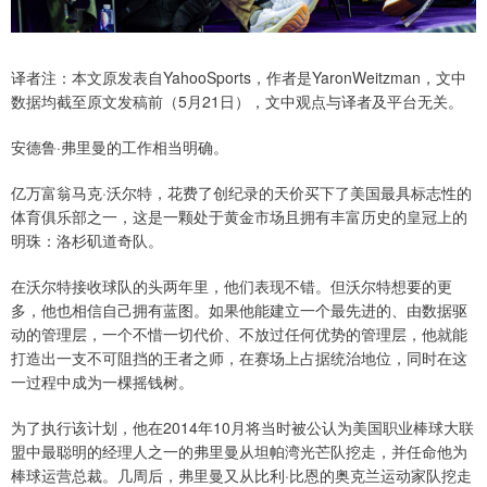
译者注：本文原发表自YahooSports，作者是YaronWeitzman，文中
数据均截至原文发稿前（5月21日），文中观点与译者及平台无关。
安德鲁·弗里曼的工作相当明确。
亿万富翁马克·沃尔特，花费了创纪录的天价买下了美国最具标志性的
体育俱乐部之一，这是一颗处于黄金市场且拥有丰富历史的皇冠上的
明珠：洛杉矶道奇队。
在沃尔特接收球队的头两年里，他们表现不错。但沃尔特想要的更
多，他也相信自己拥有蓝图。如果他能建立一个最先进的、由数据驱
动的管理层，一个不惜一切代价、不放过任何优势的管理层，他就能
打造出一支不可阻挡的王者之师，在赛场上占据统治地位，同时在这
一过程中成为一棵摇钱树。
为了执行该计划，他在2014年10月将当时被公认为美国职业棒球大联
盟中最聪明的经理人之一的弗里曼从坦帕湾光芒队挖走，并任命他为
棒球运营总裁。几周后，弗里曼又从比利·比恩的奥克兰运动家队挖走