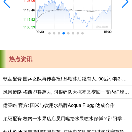
热点资讯
乾盘配资 国乒女队再传喜报! 孙颖莎后继有人, 00后小将3-0横扫 &quot;战无不胜&quot;
凤凰策略 梅西即将离去, 阿根廷队大概率又变回一支内讧球队, 并进入低谷
億策略 官方: 国米与饮用水品牌Acqua Fiuggi达成合作
顶级配资 校内一水果店店员用嘴给水果喷水保鲜？邵阳学院：暂停一切经营活动
创达盈 巴拉圭掀翻德国战车, 成历史第四支闯过淘汰赛首轮的小组第三