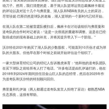
动刀子。然而，我们清楚的是，基于湖人队篮球运营总裁佩林卡最近
的评论以及对近十几个与弗里曼、湖人队和NBA有关的人士的采访，
尽管珍妮·巴斯仍然是球队的老板，湖人篮球的一个新时代已经开始。
在湖人队在第二轮被雷霆队横扫后，佩林卡在讨论该组织与弗里曼和
道奇队的合作时对记者说：“这是一次彻底的重建和调整。这是在已经
取得成功的现有基础上的补充，并将其提升带入下一个阶段。”
沃尔特在2021年购买了湖人队的少数股权，可能直到10月份才成为球
队的大股东。但他早在那个时候之前就开始评估这个组织了。
一家大型体育经纪公司的经纪人告诉雅虎体育：“他和他的道奇队团队
在买下球队之前给所有人打了电话。”许多电话是由扎伊迪打的，他在
2018年到2024年期间担任旧金山巨人队的总经理，然后在2025年作
为道奇队和沃尔特的特别顾问回归。
弗里曼和扎伊迪（两人都通过道奇队发言人拒绝了采访）都熟悉NBA
生态系统，这很有帮助。