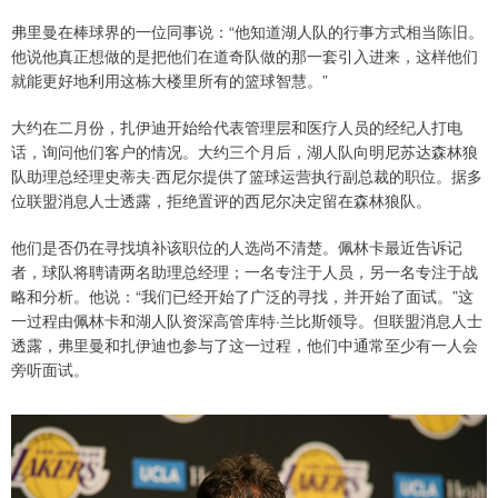
弗里曼在棒球界的一位同事说：“他知道湖人队的行事方式相当陈旧。
他说他真正想做的是把他们在道奇队做的那一套引入进来，这样他们
就能更好地利用这栋大楼里所有的篮球智慧。”
大约在二月份，扎伊迪开始给代表管理层和医疗人员的经纪人打电
话，询问他们客户的情况。大约三个月后，湖人队向明尼苏达森林狼
队助理总经理史蒂夫·西尼尔提供了篮球运营执行副总裁的职位。据多
位联盟消息人士透露，拒绝置评的西尼尔决定留在森林狼队。
他们是否仍在寻找填补该职位的人选尚不清楚。佩林卡最近告诉记
者，球队将聘请两名助理总经理；一名专注于人员，另一名专注于战
略和分析。他说：“我们已经开始了广泛的寻找，并开始了面试。”这
一过程由佩林卡和湖人队资深高管库特·兰比斯领导。但联盟消息人士
透露，弗里曼和扎伊迪也参与了这一过程，他们中通常至少有一人会
旁听面试。