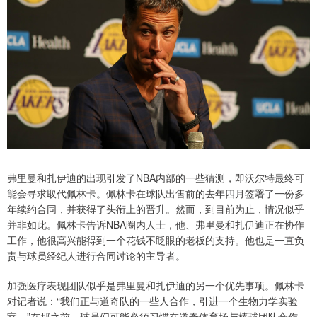
弗里曼和扎伊迪的出现引发了NBA内部的一些猜测，即沃尔特最终可
能会寻求取代佩林卡。佩林卡在球队出售前的去年四月签署了一份多
年续约合同，并获得了头衔上的晋升。然而，到目前为止，情况似乎
并非如此。佩林卡告诉NBA圈内人士，他、弗里曼和扎伊迪正在协作
工作，他很高兴能得到一个花钱不眨眼的老板的支持。他也是一直负
责与球员经纪人进行合同讨论的主导者。
加强医疗表现团队似乎是弗里曼和扎伊迪的另一个优先事项。佩林卡
对记者说：“我们正与道奇队的一些人合作，引进一个生物力学实验
室。”在那之前，球员们可能必须习惯在道奇体育场与棒球团队合作。