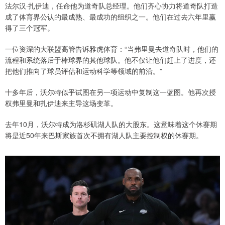
法尔汉·扎伊迪，任命他为道奇队总经理。他们齐心协力将道奇队打造
成了体育界公认的最成熟、最成功的组织之一。他们在过去六年里赢
得了三个冠军。
一位资深的大联盟高管告诉雅虎体育：“当弗里曼去道奇队时，他们的
流程和系统落后于棒球界的其他球队。他不仅让他们赶上了进度，还
把他们推向了球员评估和运动科学等领域的前沿。”
十多年后，沃尔特似乎试图在另一项运动中复制这一蓝图。他再次授
权弗里曼和扎伊迪来主导这场变革。
去年10月，沃尔特成为洛杉矶湖人队的大股东。这意味着这个休赛期
将是近50年来巴斯家族首次不拥有湖人队主要控制权的休赛期。