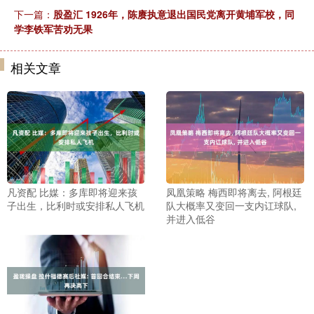
下一篇：
股盈汇 1926年，陈赓执意退出国民党离开黄埔军校，同
学李铁军苦劝无果
相关文章
凡资配 比媒：多库即将迎来孩
凤凰策略 梅西即将离去, 阿根廷
子出生，比利时或安排私人飞机
队大概率又变回一支内讧球队,
并进入低谷