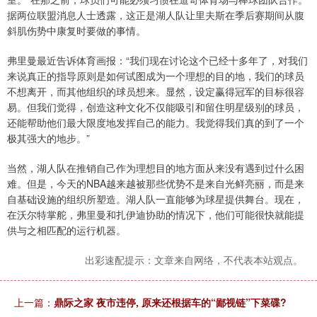
据两位联盟消息人士透露，这正是湖人队让里夫斯在季后赛期间从腹
斜肌伤势中康复时要做的事情。
弗里曼最近告诉体育画报：“我们现在讨论这个已经十多年了，对我们
来说真正的指导原则是如何试图成为一个理想的目的地，我们的球员
不想离开，而其他组织的球员想来。显然，设定赢得冠军的目标很容
易。但我们觉得，创造这种文化不仅能吸引和留住明星级别的球员，
还能帮助他们最大限度地发挥自己的能力。我觉得我们真的到了一个
极其强大的地步。”
当然，湖人队在推销自己作为理想目的地方面从来没有遇到过什么困
难。但是，今天的NBA越来越被那些优势不是来自光鲜亮丽，而是来
自基础设施的组织所塑造。湖人队一直能够为球星提供舞台。现在，
在沃尔特掌舵，弗里曼和扎伊迪协助的情况下，他们可能很快就能提
供与之相匹配的运行机器。
出彩速配提示：文章来自网络，不代表本站观点。
上一篇：
鼎际之家 夜市违停, 原来还根据车的“鄙视链”下菜碟?