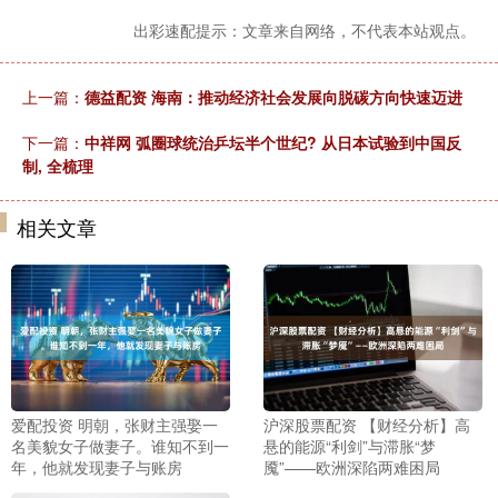
出彩速配提示：文章来自网络，不代表本站观点。
上一篇：
德益配资 海南：推动经济社会发展向脱碳方向快速迈进
下一篇：
中祥网 弧圈球统治乒坛半个世纪? 从日本试验到中国反
制, 全梳理
相关文章
爱配投资 明朝，张财主强娶一
沪深股票配资 【财经分析】高
名美貌女子做妻子。谁知不到一
悬的能源“利剑”与滞胀“梦
年，他就发现妻子与账房
魇”——欧洲深陷两难困局