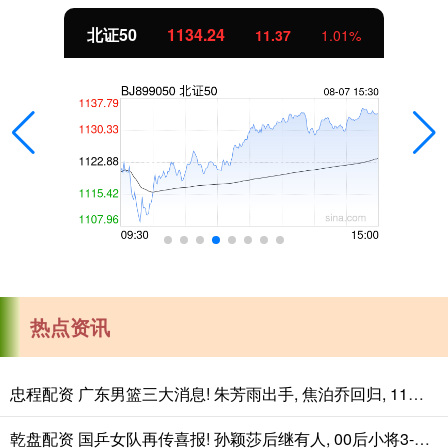
北证50
1134.24
11.37
1.01%
热点资讯
忠程配资 广东男篮三大消息! 朱芳雨出手, 焦泊乔回归, 11冠豪门重启
乾盘配资 国乒女队再传喜报! 孙颖莎后继有人, 00后小将3-0横扫 &quot;战无不胜&quot;