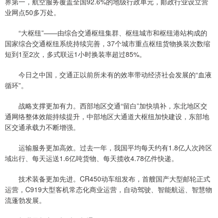
界第一，航空服务覆盖全国92.6%的地级行政单元，邮政行业设立营
业网点50多万处。
“大枢纽”——由综合交通枢纽集群、枢纽城市和枢纽港站构成的
国家综合交通枢纽系统持续完善，37个城市重点枢纽货物换装次数缩
短到1至2次，多式联运1小时换装率超过85%。
今日之中国，交通正以前所未有的效率带动经济社会发展的“血液
循环”。
战略支撑更加有力。西部地区交通“留白”加快填补，东北地区交
通网络整体效能持续提升，中部地区大通道大枢纽加快建设，东部地
区交通承载力不断增强。
运输服务更加高效。过去一年，我国平均每天约有1.8亿人次跨区
域出行、每天运送1.6亿吨货物、每天揽收4.78亿件快递。
技术装备更加先进。CR450动车组发布，首艘国产大型邮轮正式
运营，C919大型客机常态化商业运营，自动驾驶、智能航运、智慧物
流蓬勃发展。