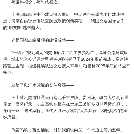
与世界相交，与时代相通。
上海国际航运中心建设深入推进，中老铁路等重大项目建成投
运，海南自由贸易港航空航运政策创新突破……我国交通国际合作
的“朋友圈”越来越大。
这是国家战略引领的建设成就——
“十四五”规划确定的交通领域17项主要指标中，高速公路建成里
程、城市轨道交通运营里程等6项指标已于2024年提前完成，高速铁
路营业里程、枢纽机场轨道交通接入率等11项指标2025年底前将全部
完成。
这是辛勤汗水浇灌的奋斗奇迹——
天山胜利隧道打通天山南北千年屏障、贵州花江峡谷大桥刷新世
界第一高桥纪录、沈白高铁在极寒冻土施工破解多项世界级难题……
逢山开路、遇水架桥，几代人以汗水绘就“人享其行、物畅其流”的美
好愿景。
汽笛鸣响，蓝图铺展，引领我们驶向又一个贯通山河的五年。