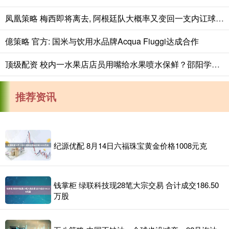
凤凰策略 梅西即将离去, 阿根廷队大概率又变回一支内讧球队, 并进入低谷
億策略 官方: 国米与饮用水品牌Acqua Fiuggi达成合作
顶级配资 校内一水果店店员用嘴给水果喷水保鲜？邵阳学院：暂停一切经营活动
推荐资讯
纪源优配 8月14日六福珠宝黄金价格1008元克
钱掌柜 绿联科技现28笔大宗交易 合计成交186.50
万股