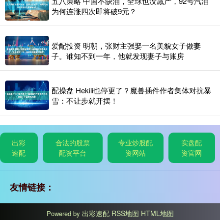
五八策略 中国不缺油，全球也没减产，92号汽油
为何连涨四次即将破9元？
爱配投资 明朝，张财主强娶一名美貌女子做妻
子。谁知不到一年，他就发现妻子与账房
配操盘 Hekili也停更了？魔兽插件作者集体对抗暴
雪：不让步就开摆！
出彩
合法的股票
专业炒股配
实盘配
速配
配资平台
资网站
资官网
友情链接：
出彩速配
RSS地图
HTML地图
Powered by