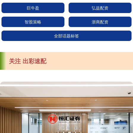
巨牛盈
弘益配资
智股策略
浙商配资
全部话题标签
关注 出彩速配