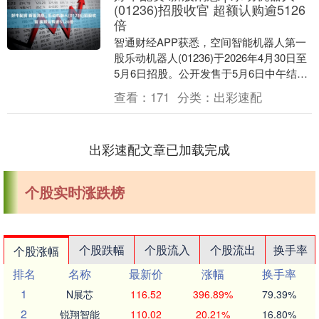
(01236)招股收官 超额认购逾5126
倍
智通财经APP获悉，空间智能机器人第一
股乐动机器人(01236)于2026年4月30日至
5月6日招股。公开发售于5月6日中午结
束，市场认购反应极为热烈，据统计，....
查看：
171
分类：
出彩速配
出彩速配文章已加载完成
个股实时涨跌榜
个股跌幅
个股流入
个股流出
换手率
个股涨幅
排名
名称
最新价
涨幅
换手率
1
N展芯
116.52
396.89%
79.39%
2
锐翔智能
110.02
20.21%
16.80%