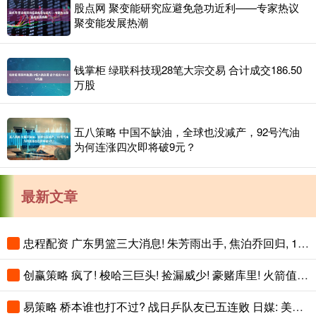
股点网 聚变能研究应避免急功近利——专家热议
聚变能发展热潮
钱掌柜 绿联科技现28笔大宗交易 合计成交186.50
万股
五八策略 中国不缺油，全球也没减产，92号汽油
为何连涨四次即将破9元？
最新文章
忠程配资 广东男篮三大消息! 朱芳雨出手, 焦泊乔回归, 11冠豪门重启
创赢策略 疯了! 梭哈三巨头! 捡漏威少! 豪赌库里! 火箭值得吗?
易策略 桥本谁也打不过? 战日乒队友已五连败 日媒: 美和1-2落后绝境翻盘