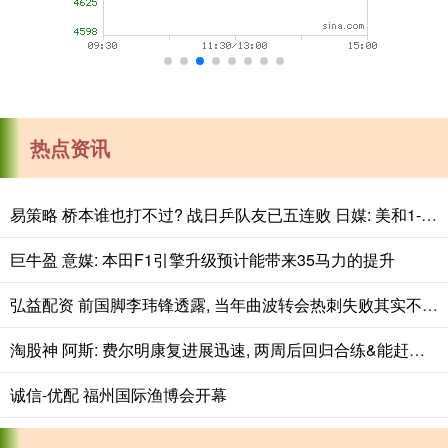
热点资讯
易策略 桥本谁也打不过? 战日乒队友已五连败 日媒: 美和1-2落后绝境翻盘
巨牛盈 意媒: 本田F1引擎升级预计能带来35马力的提升
弘益配资 前国脚李玮锋透露, 当年曲波转会热刺失败其实不是能力问题。
淘股神 阿斯: 费尔明康复进展迅速, 两周后回归合练&能赶上西甲首轮
诚信-优配 福州国际渔博会开幕