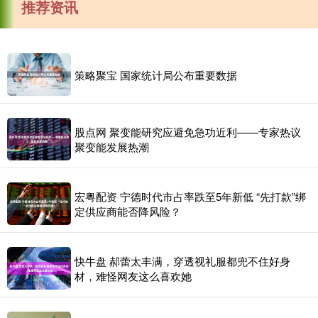
推荐资讯
策略聚宝 国家统计局公布重要数据
股点网 聚变能研究应避免急功近利——专家热议
聚变能发展热潮
宏粤配资 宁德时代市占率跌至5年新低 “先打款”绑
定供应商能否降风险？
快牛盘 郝蕾太丰满，穿透视礼服都兜不住好身
材，难怪网友这么喜欢她