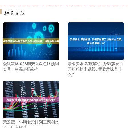
相关文章
众银策略 026期安队双色球预测
豪极资本 深度解析: 孙颖莎被百
奖号：冷温热码参考
万粉丝博主诋毁, 背后意味着什
么?
天盈配 156期老梁排列三预测奖
号：组六推荐