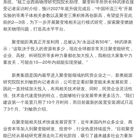
系统。”核工业西南物理研究院院长助理、聚变科学所所长钟武律在接
受记者采访时介绍，预计2027年底升级完成后，“中国环流三号”开展
实验的等离子体相关参数以及聚变三乘积将再创新高，有望提升至此
前的2—3倍，为下一步开展聚变堆相关运行模式研究，探索聚变燃烧
相关物理问题，打造高水平平台。
聚变能距离真正开发利用，总被认为“永远还有50年”。钟武律表
示：“这取决于投入的资源有多少，现在全球都非常关注聚变能研究，
企业、高校、科研院所等多种力量都在加大投入，我相信大家集中力
量攻关，可能在10—20年内就能实现突破。”
新奥集团是国内最早进入聚变能领域的民营企业之一。新奥能源
研究院院长刘敏胜向记者表示，公司坚定看好聚变能未来发展前景，
因此一直持续加大投入，布局相关技术研发。同时，民营企业灵活性
强、技术迭代速度快的特点，也能够给行业发展带来更多活力。“我们
建设第一个装置只用了10个月时间，而目前最新的装置安装调试只花
了3个月。”刘敏胜介绍。
在聚变能相关技术快速发展背景下，近年来国内外众多企业、商
业资本等加入到聚变能研发、投资中，行业热度持续提升。“目前聚变
能已经从基础研究逐渐走向工程化阶段，吸引了越来越多社会力量加