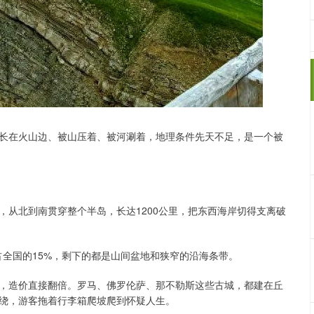
长在火山边、被山压着、被河涮着，地理条件先天不足，是一个被
，从北到南贯穿整个半岛，长达1200公里，把东西海岸切得支离破
占全国的15%，剩下的都是山间盆地和狭窄的沿海条带。
，造价直接翻倍。罗马、佛罗伦萨、那不勒斯这些古城，都建在丘
绕，游客拖着行李箱爬坡爬到怀疑人生。