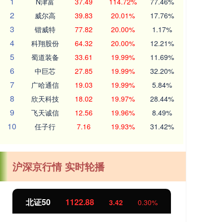
1
N津富
37.49
114.72%
77.46%
2
威尔高
39.83
20.01%
17.76%
3
锴威特
77.82
20.00%
1.17%
4
科翔股份
64.32
20.00%
12.21%
5
蜀道装备
33.61
19.99%
11.69%
6
中巨芯
27.85
19.99%
32.20%
7
广哈通信
19.03
19.99%
5.84%
8
欣天科技
18.02
19.97%
28.44%
9
飞天诚信
12.56
19.96%
8.49%
10
任子行
7.16
19.93%
31.42%
沪深京行情 实时轮播
北证50
1122.88
创业
3.42
0.30%