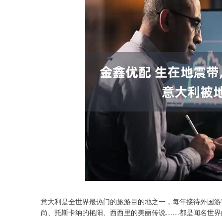
意大利是全世界最热门的旅游目的地之一，每年接待外国游
深证成指
14110.12
.92
0.57%
-34.08
-0
尚、托斯卡纳的艳阳、西西里的美丽传说……都是闻名世界