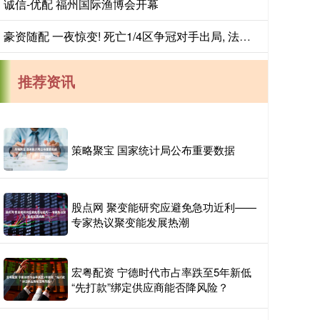
诚信-优配 福州国际渔博会开幕
豪资随配 一夜惊变! 死亡1/4区争冠对手出局, 法国笑了!
推荐资讯
策略聚宝 国家统计局公布重要数据
股点网 聚变能研究应避免急功近利——
专家热议聚变能发展热潮
宏粤配资 宁德时代市占率跌至5年新低
“先打款”绑定供应商能否降风险？