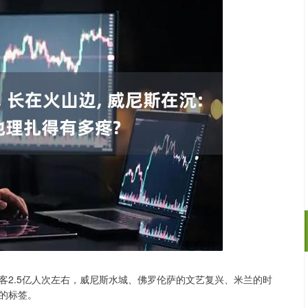
客2.5亿人次左右，威尼斯水城、佛罗伦萨的文艺复兴、米兰的时
沪深300
4651.31
.24%
-6.85
-0.15%
的标签。