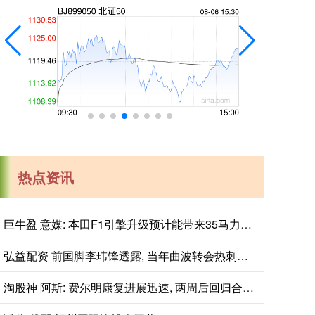
热点资讯
巨牛盈 意媒: 本田F1引擎升级预计能带来35马力的提升
弘益配资 前国脚李玮锋透露, 当年曲波转会热刺失败其实不是能力问题。
淘股神 阿斯: 费尔明康复进展迅速, 两周后回归合练&能赶上西甲首轮