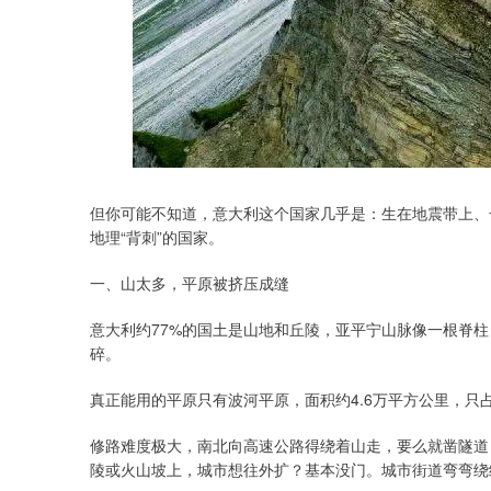
但你可能不知道，意大利这个国家几乎是：生在地震带上、
地理“背刺”的国家。
一、山太多，平原被挤压成缝
意大利约77%的国土是山地和丘陵，亚平宁山脉像一根脊柱
碎。
真正能用的平原只有波河平原，面积约4.6万平方公里，只
修路难度极大，南北向高速公路得绕着山走，要么就凿隧道
陵或火山坡上，城市想往外扩？基本没门。城市街道弯弯绕