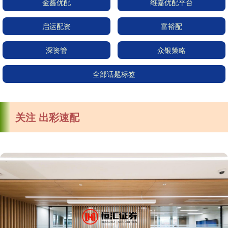
金鑫优配
维嘉优配平台
启运配资
富裕配
深资管
众银策略
全部话题标签
关注 出彩速配