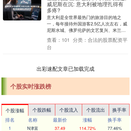
威尼斯在沉: 意大利被地理扎得有
多疼?
意大利是全世界最热门的旅游目的地之
一，每年接待外国游客2.5亿人次左右，威
尼斯水城、佛罗伦萨的文艺复兴、米兰的
时尚、托斯卡纳的艳阳、西西里的美丽传
查看：
101
分类：
合法的股票配资平
说……都是闻名....
台
出彩速配文章已加载完成
个股实时涨跌榜
个股跌幅
个股流入
个股流出
换手率
个股涨幅
排名
名称
最新价
涨幅
换手率
1
N津富
37.49
114.72%
77.46%