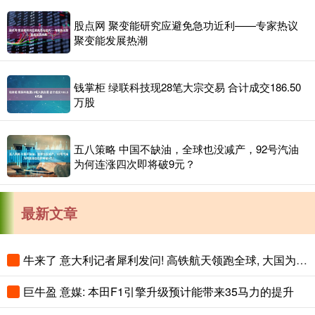
股点网 聚变能研究应避免急功近利——专家热议
聚变能发展热潮
钱掌柜 绿联科技现28笔大宗交易 合计成交186.50
万股
五八策略 中国不缺油，全球也没减产，92号汽油
为何连涨四次即将破9元？
最新文章
牛来了 意大利记者犀利发问! 高铁航天领跑全球, 大国为何不肯放弃足球?
巨牛盈 意媒: 本田F1引擎升级预计能带来35马力的提升